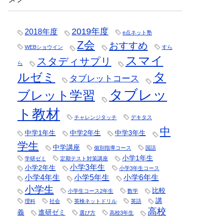
2019年度
2018年度
e点ネット塾
Z会
おすすめ
WEBショウイン
すら
スマイ
スタディサプリ
ら
タ
ルゼミ
タブレットコース
タブレッ
ブレット学習
ト教材
チャレンジタッチ
デキタス
中
中学1年生
中学2年生
中学3年生
学生
中学講座
個別指導コース
国語
小学1年生
学研ゼミ
定期テスト対策講座
小学3年生
小学2年生
小学3年生コース
小学4年生
小学5年生
小学6年生
小学生
比較
小学生コース2年生
数学
講
理科
社会
英検ネットドリル
英語
高校
義
進研ゼミ
選び方
高校3年生