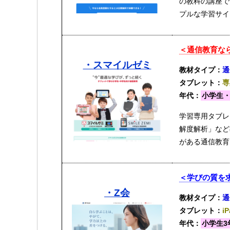
の教科の講座で
プルな学習サイ
＜通信教育な
・スマイルゼミ
教材タイプ：
通
タブレット：
専
年代：
小学生
学習専用タブレ
解度解析」など
がある通信教育
＜学びの質を
・Z会
教材タイプ：
通
タブレット：
i
年代：
小学生3