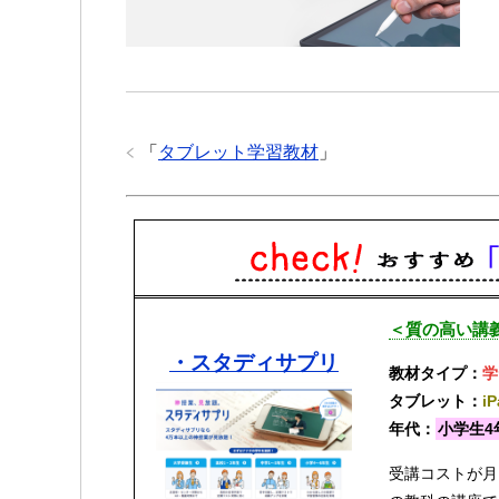
「
タブレット学習教材
」
＜質の高い講義
・スタディサプリ
教材タイプ：
学
タブレット：
i
年代：
小学生4
受講コストが月