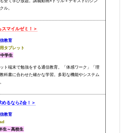
も全て学び放題。講義動画×ドリル＋テキストのシン
クル。
らスマイルゼミ！＞
信教育
用タブレット
・中学生
ット端末で勉強をする通信教育。「体感ワーク」「理
教科書に合わせた確かな学習。多彩な機能やシステム
。
求めるならZ会！＞
信教育
Pad
年生～高校生