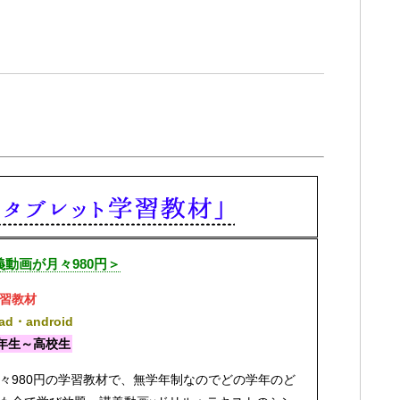
動画が月々980円＞
習教材
Pad・android
年生～高校生
々980円の学習教材で、無学年制なのでどの学年のど