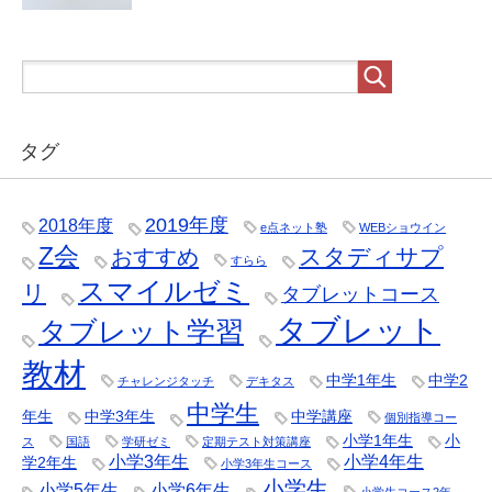
タグ
2019年度
2018年度
e点ネット塾
WEBショウイン
Z会
スタディサプ
おすすめ
すらら
スマイルゼミ
リ
タブレットコース
タブレット
タブレット学習
教材
中学1年生
中学2
チャレンジタッチ
デキタス
中学生
年生
中学3年生
中学講座
個別指導コー
小学1年生
小
ス
国語
学研ゼミ
定期テスト対策講座
小学3年生
小学4年生
学2年生
小学3年生コース
小学生
小学5年生
小学6年生