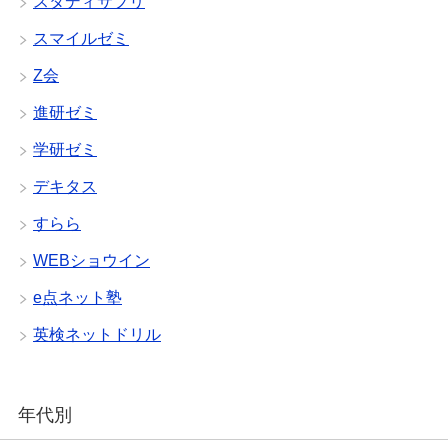
スタディサプリ
スマイルゼミ
Z会
進研ゼミ
学研ゼミ
デキタス
すらら
WEBショウイン
e点ネット塾
英検ネットドリル
年代別