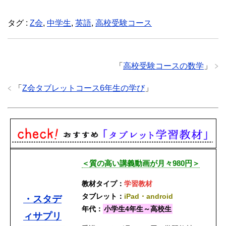
ク
e
し
b
て
o
T
o
タグ :
Z会
,
中学生
,
英語
,
高校受験コース
w
k
i
で
t
共
t
有
e
す
r
る
で
に
「
高校受験コースの数学
」
共
は
有
ク
(
リ
新
ッ
「
Z会タブレットコース6年生の学び
」
し
ク
い
し
ウ
て
ィ
く
ン
だ
ド
さ
ウ
い
で
(
開
新
き
し
ま
い
す
ウ
＜質の高い講義動画が月々980円＞
)
ィ
ン
ド
ウ
教材タイプ：
学習教材
で
開
タブレット：
iPad・android
・スタデ
き
ま
年代：
小学生4年生～高校生
す
ィサプリ
)