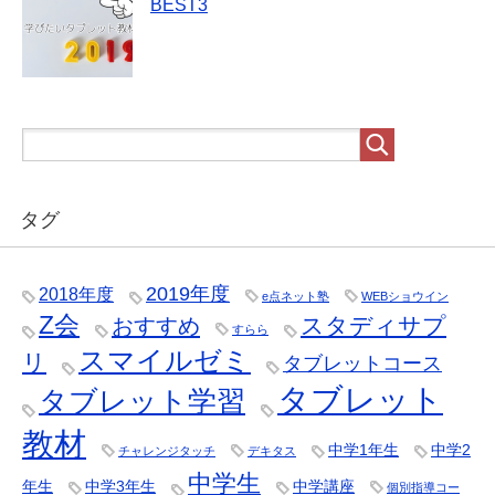
BEST3
タグ
2019年度
2018年度
e点ネット塾
WEBショウイン
Z会
スタディサプ
おすすめ
すらら
スマイルゼミ
リ
タブレットコース
タブレット
タブレット学習
教材
中学1年生
中学2
チャレンジタッチ
デキタス
中学生
年生
中学3年生
中学講座
個別指導コー