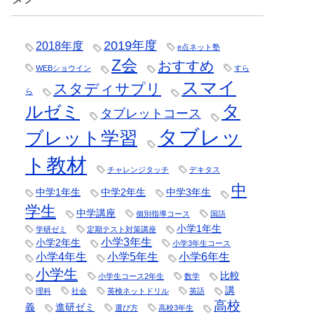
2019年度
2018年度
e点ネット塾
Z会
おすすめ
WEBショウイン
すら
スマイ
スタディサプリ
ら
タ
ルゼミ
タブレットコース
タブレッ
ブレット学習
ト教材
チャレンジタッチ
デキタス
中
中学1年生
中学2年生
中学3年生
学生
中学講座
個別指導コース
国語
小学1年生
学研ゼミ
定期テスト対策講座
小学3年生
小学2年生
小学3年生コース
小学4年生
小学5年生
小学6年生
小学生
比較
小学生コース2年生
数学
講
理科
社会
英検ネットドリル
英語
高校
義
進研ゼミ
選び方
高校3年生