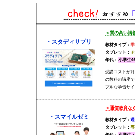
＜質の高い講義
・スタディサプリ
教材タイプ：
学
タブレット：
i
年代：
小学生4
受講コストが月
の教科の講座で
プルな学習サイ
＜通信教育な
・スマイルゼミ
教材タイプ：
通
タブレット：
専
年代：
小学生