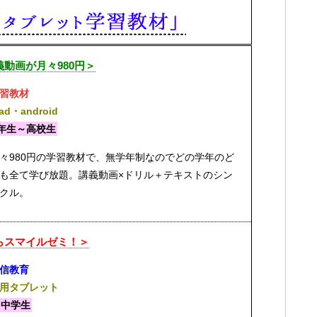
動画が月々980円＞
習教材
Pad・android
年生～高校生
々980円の学習教材で、無学年制なのでどの学年のど
も全て学び放題。講義動画×ドリル＋テキストのシン
クル。
らスマイルゼミ！＞
信教育
用タブレット
・中学生