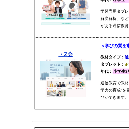
学習専用タブレ
解度解析」など
がある通信教育
＜学びの質を
・Z会
教材タイプ：
通
タブレット：
i
年代：
小学生3
通信教育で教材
学力の育成”を
びができます。