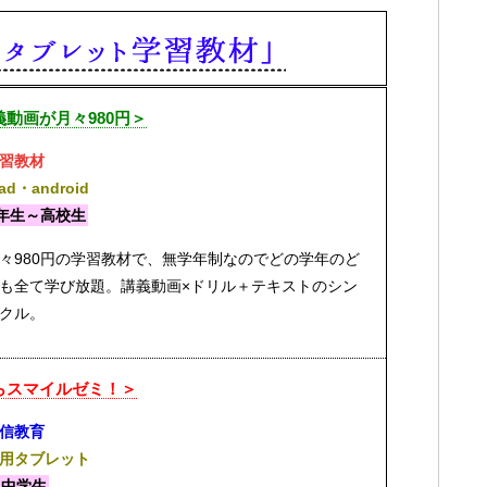
動画が月々980円＞
習教材
Pad・android
年生～高校生
々980円の学習教材で、無学年制なのでどの学年のど
も全て学び放題。講義動画×ドリル＋テキストのシン
クル。
らスマイルゼミ！＞
信教育
用タブレット
・中学生