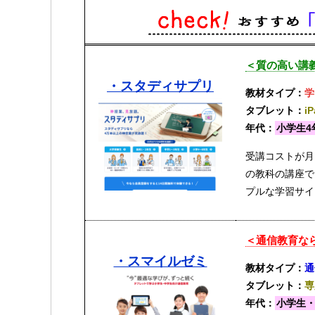
＜質の高い講義
・スタディサプリ
教材タイプ：
学
タブレット：
i
年代：
小学生4
受講コストが月
の教科の講座で
プルな学習サイ
＜通信教育な
・スマイルゼミ
教材タイプ：
通
タブレット：
専
年代：
小学生