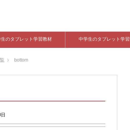
学生のタブレット学習教材
中学生のタブレット学習
覧
bottom
0日