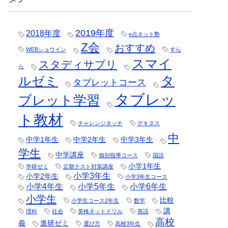
2019年度
2018年度
e点ネット塾
Z会
おすすめ
WEBショウイン
すら
スマイ
スタディサプリ
ら
タ
ルゼミ
タブレットコース
タブレッ
ブレット学習
ト教材
チャレンジタッチ
デキタス
中
中学1年生
中学2年生
中学3年生
学生
中学講座
個別指導コース
国語
小学1年生
学研ゼミ
定期テスト対策講座
小学3年生
小学2年生
小学3年生コース
小学4年生
小学5年生
小学6年生
小学生
比較
小学生コース2年生
数学
講
理科
社会
英検ネットドリル
英語
高校
義
進研ゼミ
選び方
高校3年生