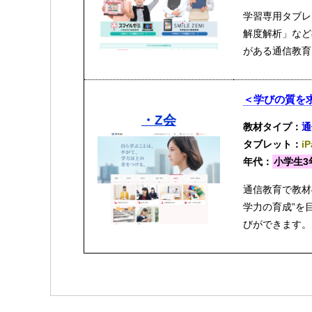
学習専用タブレ
解度解析」など
がある通信教育
＜学びの質を
・Z会
教材タイプ：
通
タブレット：
i
年代：
小学生3
通信教育で教材
学力の育成”を
びができます。