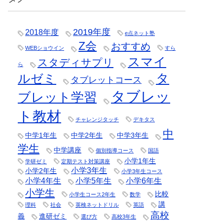
2019年度
2018年度
e点ネット塾
Z会
おすすめ
WEBショウイン
すら
スマイ
スタディサプリ
ら
タ
ルゼミ
タブレットコース
タブレッ
ブレット学習
ト教材
チャレンジタッチ
デキタス
中
中学1年生
中学2年生
中学3年生
学生
中学講座
個別指導コース
国語
小学1年生
学研ゼミ
定期テスト対策講座
小学3年生
小学2年生
小学3年生コース
小学4年生
小学5年生
小学6年生
小学生
比較
小学生コース2年生
数学
講
理科
社会
英検ネットドリル
英語
高校
義
進研ゼミ
選び方
高校3年生